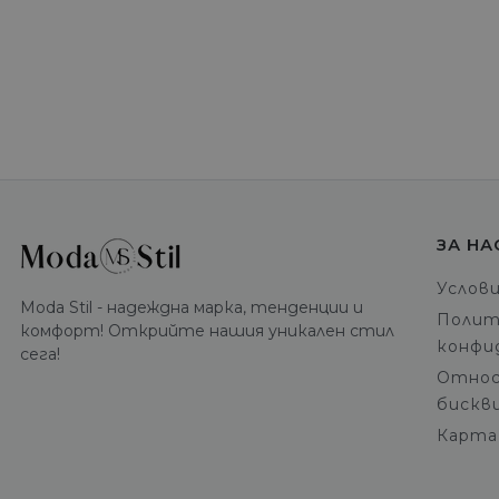
ЗА НА
Услов
Moda Stil - надеждна марка, тенденции и
Полит
комфорт! Открийте нашия уникален стил
конфи
сега!
Относ
бискв
Карта