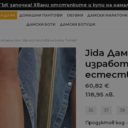
ТЪК започна! Хвани отстъпките и купи на намал
АНДАЛИ
ДОМАШНИ ПАНТОФИ
ОБУВКИ
ДАМСКИ МАРАТОНК
ДАМСКИ БОТИ
ДАМСКИ БОТУШИ
аботени от Jida естествена кожа Tumed
Jida Да
изработ
естеств
60,82
€
118,95
лв.
36
37
38
Продуктов код -