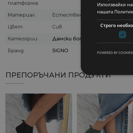
платформа
Използвайки наш
нашата Политик
Материал
Естествена обработена кожа
Строго необх
Цвят
Сив
Категории
Дамски боти
,
Боти без ток
,
К
Бранд
SIGNO
POWERED BY COOKIES
ПРЕПОРЪЧАНИ ПРОДУКТИ