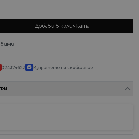
Добави в количката
юбими
024374623
Изпратете ни съобщение
ЕРИ