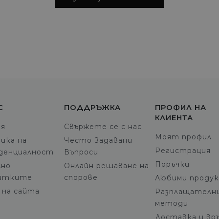
С
ПОДДРЪЖКА
ПРОФИЛ НА
КЛИЕНТА
ия
Свържете се с нас
Моят профил
ика на
Често Задавани
Регистрация
денциалност
Въпроси
Поръчки
но
Онлайн решаване на
итките
спорове
Любими проду
 на сайта
Разплащателн
методи
Доставка и вр