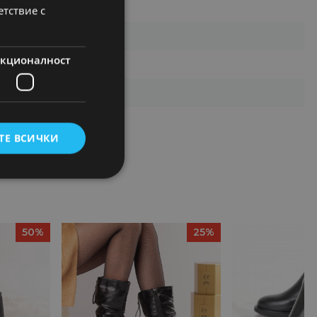
етствие с
кционалност
 кожа
ТЕ ВСИЧКИ
50%
25%