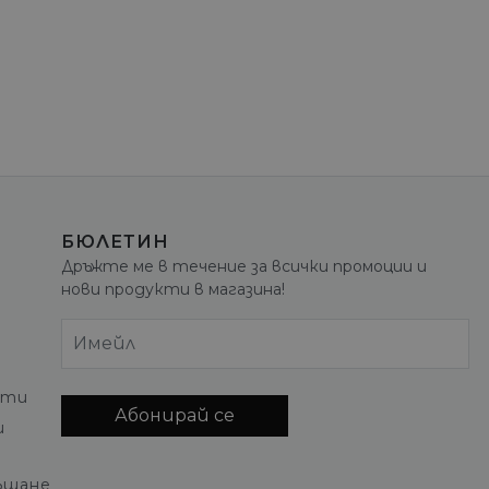
БЮЛЕТИН
Дръжте ме в течение за всички промоции и
нови продукти в магазина!
Имейл
кти
Абонирай се
и
ъщане