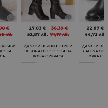
,98
€
27,03
€
36,39
€
22,87
€
,66
лв.
52,87
лв.
71,17
лв.
44,73
лв.
 КАФЯВИ
ДАМСКИ ЧЕРНИ БОТУШИ
ДАМСКИ ЧЕР
 КОЖА
BEGONA ОТ ЕСТЕСТВЕНА
CALENA ОТ 
АСА
КОЖА С УКРАСА
КОЖА С П