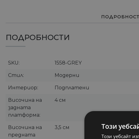
ПОДРОБНОС
ПОДРОБНОСТИ
SKU
1558-GREY
Стил
Модерни
Интериор
Подплатени
Височина на
4 см
задната
платформа
Този уебса
Височина на
3,5 см
предната
Този уебсайт из