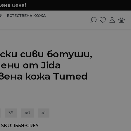
ена цена!
И
ЕСТЕСТВЕНА КОЖА
мски сиви ботуши,
ени от Jida
ена кожа Tumed
39
40
41
 SKU
1558-GREY