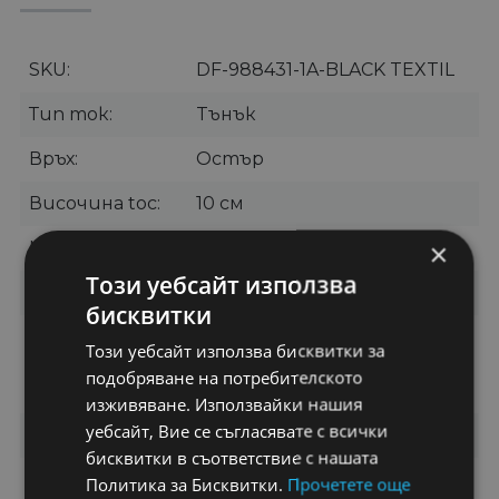
SKU
DF-988431-1A-BLACK TEXTIL
Тип ток
Tънък
Връх
Остър
Височина toc
10 см
×
Материал
Велурена еко кожа
Този уебсайт използва
Цвят
Черно
бисквитки
Категории
Обувки
,
Обувки на
Този уебсайт използва бисквитки за
токчета
,
Обувки тип
подобряване на потребителското
стилет
изживяване. Използвайки нашия
уебсайт, Вие се съгласявате с всички
Бранд
OEM
бисквитки в съответствие с нашата
Политика за Бисквитки.
Прочетете още