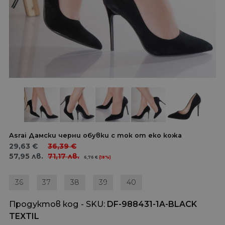
Asrai Дамски черни обувки с ток от еко кожа
29,63
€
36,39
€
57,95
лв.
71,17
лв.
6,76
€
(18%)
36
37
38
39
40
Продуктов код - SKU
DF-988431-1A-BLACK
TEXTIL