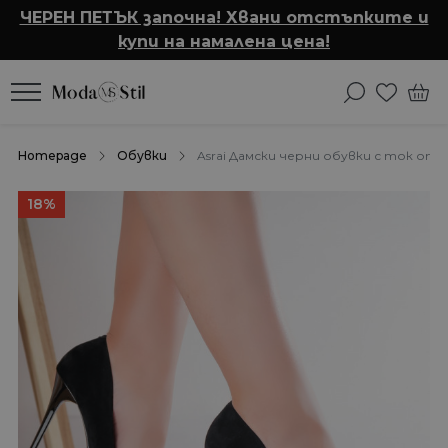
ЧЕРЕН ПЕТЪК започна! Хвани отстъпките и
купи на намалена цена!
Homepage
Обувки
Asrai Дамски черни обувки с ток от 
18%