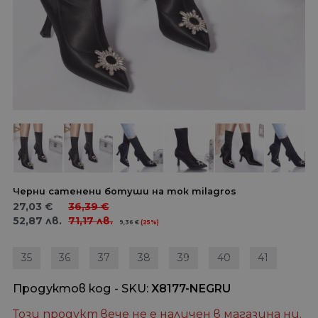
Черни сатенени ботуши на ток milagros
27,03
€
36,39
€
52,87
лв.
71,17
лв.
9,36
€
(25%)
35
36
37
38
39
40
41
Продуктов код - SKU
X8177-NEGRU
Този продукт вече не е наличен в магазина ни.