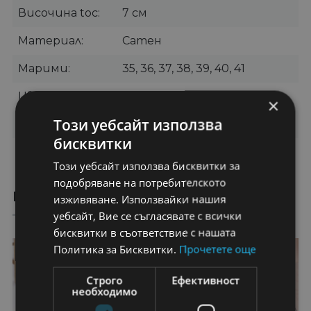
Височина toc
7 см
Материал
Сатен
Марими
35, 36, 37, 38, 39, 40, 41
Цвят
Черно
×
Този уебсайт използва
Категории
Дамски боти
,
Боти на ток
бисквитки
Бранд
OEM
Този уебсайт използва бисквитки за
подобряване на потребителското
ПРЕПОРЪЧАНИ ПРОДУКТИ
изживяване. Използвайки нашия
уебсайт, Вие се съгласявате с всички
бисквитки в съответствие с нашата
25%
22%
Политика за Бисквитки.
Прочетете още
Строго
Ефективност
необходимо