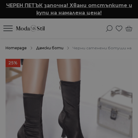
ЧЕРЕН ПЕТЪК започна! Хвани отстъпките и
купи на намалена цена!
Homepage
Дамски боти
Черни сатенени ботуши на ток
25%