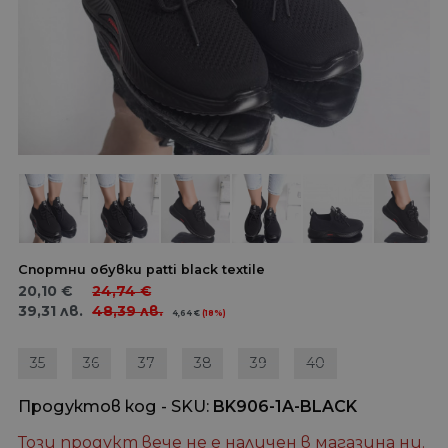
Спортни обувки patti black textile
20,10
€
24,74
€
39,31
лв.
48,39
лв.
4,64
€
(18%)
35
36
37
38
39
40
Продуктов код - SKU
BK906-1A-BLACK
Този продукт вече не е наличен в магазина ни.