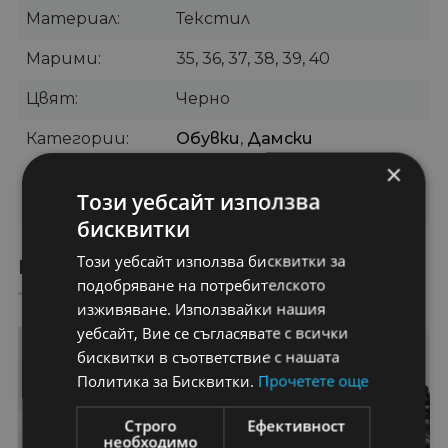
Материал
Текстил
Марими
35, 36, 37, 38, 39, 40
Цвят
Черно
Категории
Обувки
,
Дамски
Маратонки
×
Този уебсайт използва
Бранд
OEM
бисквитки
Този уебсайт използва бисквитки за
ПРЕПОРЪЧАНИ ПРОДУКТИ
подобряване на потребителското
изживяване. Използвайки нашия
уебсайт, Вие се съгласявате с всички
29%
50%
бисквитки в съответствие с нашата
Политика за Бисквитки.
Прочетете още
Строго
Ефективност
необходимо