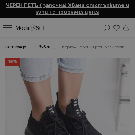
ЧЕРЕН ПЕТЪК започна! Хвани отстъпките и
купи на намалена цена!
Homepage
Обувки
Спортни обувки patti black textile
18%