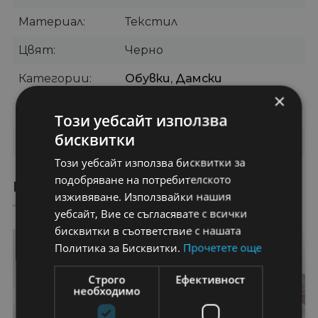
Материал
Текстил
Цвят
Черно
Категории
Обувки
,
Дамски
Маратонки
,
Ежедневни
×
дамски обувки
Този уебсайт използва
бисквитки
Бранд
YIYI
Този уебсайт използва бисквитки за
подобряване на потребителското
ПРЕПОРЪЧАНИ ПРОДУКТИ
изживяване. Използвайки нашия
уебсайт, Вие се съгласявате с всички
бисквитки в съответствие с нашата
29%
20%
Политика за Бисквитки.
Прочетете още
Строго
Ефективност
необходимо