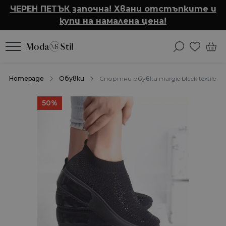
ЧЕРЕН ПЕТЪК започна! Хвани отстъпките и
купи на намалена цена!
Homepage
Обувки
Спортни обувки margie black textile
50%