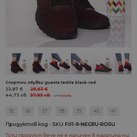
Спортни обувки guesta textile black-red
22,87
€
29,63
€
44,73
лв.
57,95
лв.
6,76
€
(22%)
35
36
37
38
39
40
41
Продуктов код - SKU
F01-9-NEGRU-ROSU
Този продукт вече не е наличен в магазина ни.