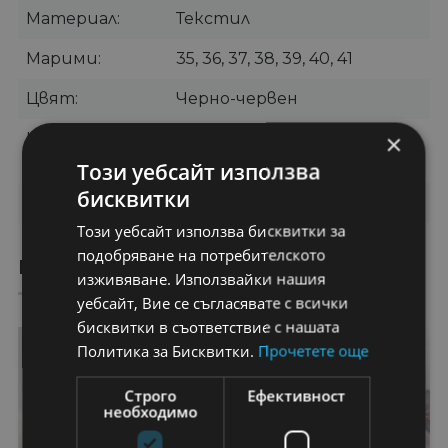
Материал
Текстил
Марими
35, 36, 37, 38, 39, 40, 41
Цвят
Черно-червен
×
Категории
Обувки
,
Дамски
Маратонки
Този уебсайт използва
бисквитки
Бранд
OEM
Този уебсайт използва бисквитки за
подобряване на потребителското
ПРЕПОРЪЧАНИ ПРОДУКТИ
изживяване. Използвайки нашия
уебсайт, Вие се съгласявате с всички
бисквитки в съответствие с нашата
29%
50%
Политика за Бисквитки.
Прочетете още
Строго
Ефективност
необходимо