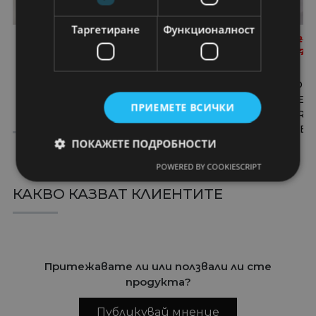
Таргетиране
Функционалност
16,11
€
22,87
€
11,43
€
22,87
€
22,87
€
29,
31,51
лв.
44,73
лв.
22,36
лв.
44,73
лв.
44,73
лв.
57,9
СПОРТНИ ОБУВКИ
СПОРТНИ ОБУВКИ
СПОРТНИ ОБ
NILDA BLACK
MARGIE BLACK
CEZARA TEXT
ПРИЕМЕТЕ ВСИЧКИ
TEXTILE
TEXTILE
DARK GREY
POWDER
ПОКАЖЕТЕ ПОДРОБНОСТИ
POWERED BY COOKIESCRIPT
КАКВО КАЗВАТ КЛИЕНТИТЕ
Притежавате ли или ползвали ли сте
продукта?
Публикувай мнение