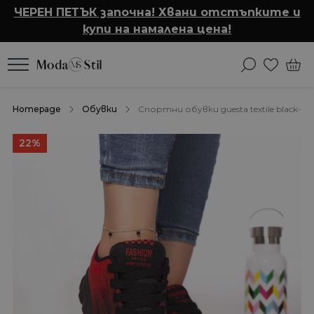
ЧЕРЕН ПЕТЪК започна! Хвани отстъпките и
купи на намалена цена!
Homepage
Обувки
Спортни обувки guesta textile black-red
22%