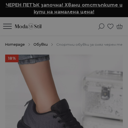
ЧЕРЕН ПЕТЪК започна! Хвани отстъпките и
купи на намалена цена!
Homepage
Обувки
Спортни обувки за сняг черен тек
18%