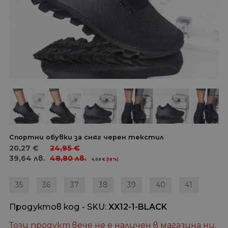
Спортни обувки за сняг черен текстил
20,27
€
24,95
€
39,64
лв.
48,80
лв.
4,68
€
(18%)
35
36
37
38
39
40
41
Продуктов код - SKU
XX12-1-BLACK
Този продукт вече не е наличен в магазина ни.