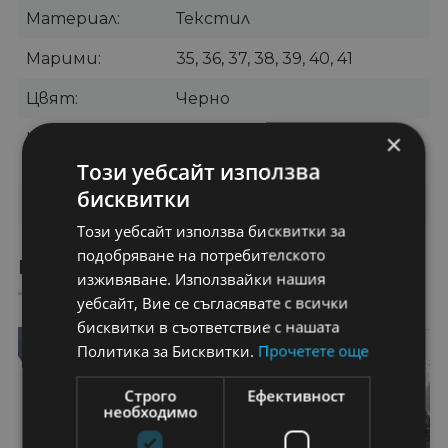
Материал
Текстил
Марими
35, 36, 37, 38, 39, 40, 41
Цвят
Черно
×
Категории
Обувки
,
Дамски
Маратонки
Този уебсайт използва
бисквитки
Бранд
OEM
Този уебсайт използва бисквитки за
подобряване на потребителското
ПРЕПОРЪЧАНИ ПРОДУКТИ
изживяване. Използвайки нашия
уебсайт, Вие се съгласявате с всички
бисквитки в съответствие с нашата
22%
22%
Политика за Бисквитки.
Прочетете още
Строго
Ефективност
необходимо