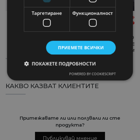
Таргетиране
Функционалност
19,07
€
24,74
€
22,87
€
29,63
€
10,39
€
20,
37,30
лв.
48,39
лв.
44,73
лв.
57,95
лв.
20,32
лв.
39,6
СПОРТНИ ОБУВКИ
СПОРТНИ ОБУВКИ
СПОРТНИ ОБ
CEZARA ТЕКСТИЛ
CEZARA ТЕКСТИЛ
RENEE ЧЕР
ПРИЕМЕТЕ ВСИЧКИ
ЧЕРНИ
ЧЕРНО-ЛИЛАВО
КОЖА
ПОКАЖЕТЕ ПОДРОБНОСТИ
POWERED BY COOKIESCRIPT
КАКВО КАЗВАТ КЛИЕНТИТЕ
Притежавате ли или ползвали ли сте
продукта?
Публикувай мнение