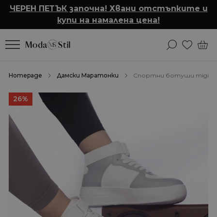
ЧЕРЕН ПЕТЪК започна! Хвани отстъпките и
купи на намалена цена!
Homepage
Дамски Маратонки
Спортни ботуши migina 
26%