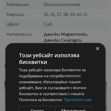
Материал
Екологична кожа
Марими
35, 36, 37, 38, 39, 40, 41
Цвят
Сив
Категории
Дамски Маратонки
,
Дамски Сникърси
×
Бранд
Botinelli
Този уебсайт използва
бисквитки
ПРЕПОРЪЧАНИ ПРОДУКТИ
Този уебсайт използва бисквитки за
подобряване на потребителското
изживяване. Използвайки нашия
31%
55%
уебсайт, Вие се съгласявате с всички
бисквитки в съответствие с нашата
Политика за Бисквитки.
Прочетете още
Строго
Ефективност