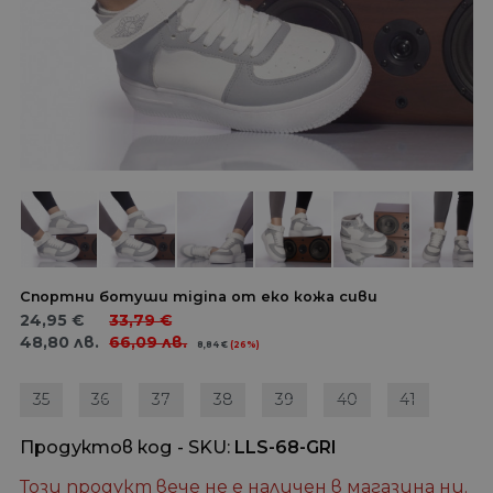
Спортни ботуши migina от еко кожа сиви
24,95
€
33,79
€
48,80
лв.
66,09
лв.
8,84
€
(26%)
35
36
37
38
39
40
41
Продуктов код - SKU
LLS-68-GRI
Този продукт вече не е наличен в магазина ни.