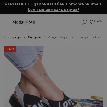
ЧЕРЕН ПЕТЪК започна! Хвани отстъпките и
купи на намалена цена!
Homepage
Сандали
Сандал без ток hannaby от еко кожа
40%