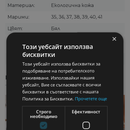
Материал
Екологична кожа
Марими
35, 36, 37, 38, 39, 40, 41
Цвят
Бял
×
Категории
Сандали
,
Дамски сандали
Този уебсайт използва
без ток
бисквитки
Бранд
OEM
Този уебсайт използва бисквитки за
подобряване на потребителското
ПРЕПОРЪЧАНИ ПРОДУКТИ
изживяване. Използвайки нашия
уебсайт, Вие се съгласявате с всички
бисквитки в съответствие с нашата
Политика за Бисквитки.
Прочетете още
40%
49%
Строго
Ефективност
необходимо