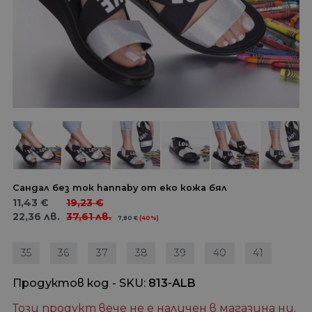
Сандал без ток hannaby от еко кожа бял
11,43
€
19,23
€
22,36
лв.
37,61
лв.
7,80
€
(40%)
35
36
37
38
39
40
41
Продуктов код - SKU
813-ALB
Този продукт вече не е наличен в магазина ни.