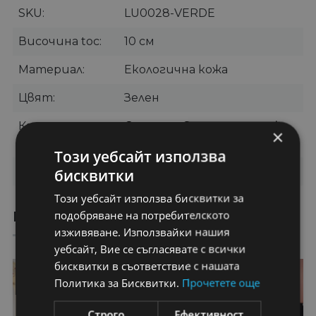
SKU
LU0028-VERDE
Височина toc
10 см
Материал
Екологична кожа
Цвят
Зелен
Категории
Сандали
,
Сандали на ток
,
×
Елегантни сандали
Този уебсайт използва
Бранд
Botinelli
бисквитки
Този уебсайт използва бисквитки за
подобряване на потребителското
ПРЕПОРЪЧАНИ ПРОДУКТИ
изживяване. Използвайки нашия
уебсайт, Вие се съгласявате с всички
бисквитки в съответствие с нашата
49%
49%
Политика за Бисквитки.
Прочетете още
Строго
Ефективност