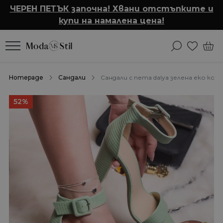
ЧЕРЕН ПЕТЪК започна! Хвани отстъпките и
купи на намалена цена!
Homepage
Сандали
Сандали с пета dalya зелена еко кожа
52%