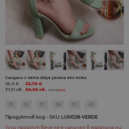
Сандали с пета dalya зелена еко кожа
16,11
€
33,79
€
31,51
лв.
66,09
лв.
17,68
€
(52%)
35
36
37
38
39
40
Продуктов код - SKU
LU0028-VERDE
Този продукт вече не е наличен в магазина ни.