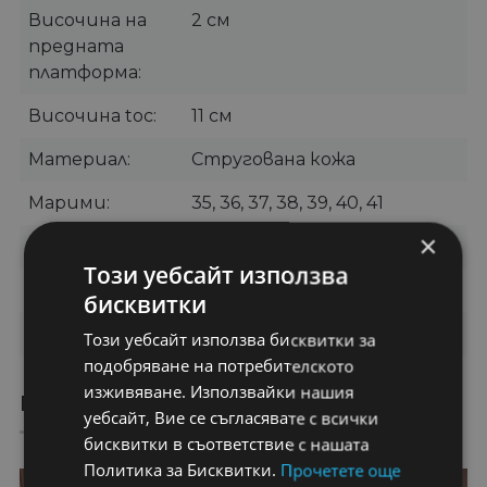
Височина на
2 см
предната
платформа
Височина toc
11 см
Материал
Стругована кожа
Марими
35, 36, 37, 38, 39, 40, 41
×
Цвят
Бежов
Този уебсайт използва
Категории
Сандали
,
Сандали на ток
бисквитки
Бранд
OEM
Този уебсайт използва бисквитки за
подобряване на потребителското
изживяване. Използвайки нашия
ПРЕПОРЪЧАНИ ПРОДУКТИ
уебсайт, Вие се съгласявате с всички
бисквитки в съответствие с нашата
Политика за Бисквитки.
Прочетете още
27%
50%