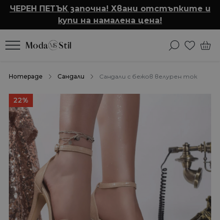
ЧЕРЕН ПЕТЪК започна! Хвани отстъпките и
купи на намалена цена!
Homepage
Сандали
Сандали с бежов велурен ток
22%