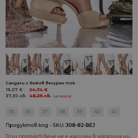
Сандали с бежов велурен ток
19,07
€
24,74
€
37,30
лв.
48,39
лв.
5,67
€
(22%)
35
36
37
38
39
40
41
Продуктов код - SKU
308-82-BEJ
Този продукт вече не е наличен в магазина ни.