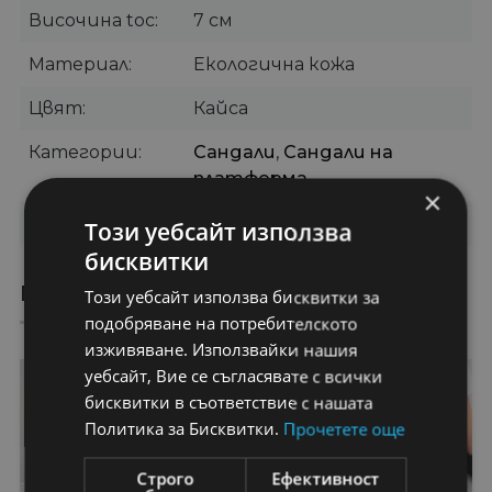
Височина toc
7 см
Материал
Екологична кожа
Цвят
Кайса
Категории
Сандали
,
Сандали на
платформа
×
Бранд
OUGE
Този уебсайт използва
бисквитки
ПРЕПОРЪЧАНИ ПРОДУКТИ
Този уебсайт използва бисквитки за
подобряване на потребителското
изживяване. Използвайки нашия
26%
50%
уебсайт, Вие се съгласявате с всички
бисквитки в съответствие с нашата
Политика за Бисквитки.
Прочетете още
Строго
Ефективност