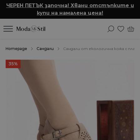
ЧЕРЕН ПЕТЪК започна! Хвани отстъпките и
купи на намалена цена!
Homepage
Сандали
Сандали от екологична кожа с платф
35%