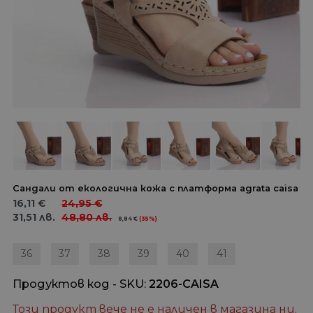
Сандали от екологична кожа с платформа agrata caisa
16,11
€
24,95
€
31,51
лв.
48,80
лв.
8,84
€
(35%)
36
37
38
39
40
41
Продуктов код - SKU
2206-CAISA
Този продукт вече не е наличен в магазина ни.