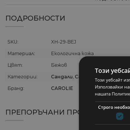
ПОДРОБНОСТИ
SKU
XH-29-BEJ
Материал
Екологична кожа
Цвят
Бежов
Този уебса
Категории
Сандали
,
Сандали на платфор
Този уебсайт из
Използвайки наш
Бранд
CAROLIE
нашата Политик
Строго необх
ПРЕПОРЪЧАНИ ПРОДУКТИ