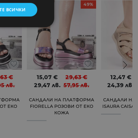
49%
49%
ТЕ ВСИЧКИ
,63
€
15,07
€
29,63
€
12,47
€
95
лв.
29,47
лв.
57,95
лв.
24,39
лв.
АТФОРМА
САНДАЛИ НА ПЛАТФОРМА
САНДАЛИ НА
 ОТ ЕКО
FIORELLA РОЗОВИ ОТ ЕКО
ISAURA CAISA
КОЖА