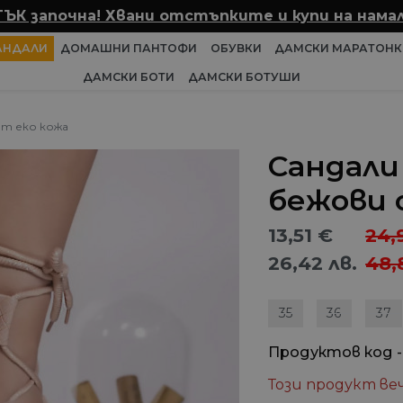
ТЪК започна! Хвани отстъпките и купи на намал
АНДАЛИ
ДОМАШНИ ПАНТОФИ
ОБУВКИ
ДАМСКИ МАРАТОНК
ДАМСКИ БОТИ
ДАМСКИ БОТУШИ
от еко кожа
Сандали
бежови 
13,51
€
24,
26,42
лв.
48,
35
36
37
Продуктов код -
Този продукт веч