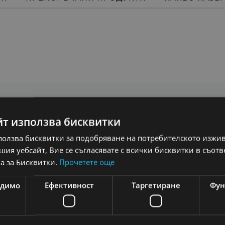
йт използва бисквитки
ма
ползва бисквитки за подобряване на потребителското изжи
ия уебсайт, Вие се съгласявате с всички бисквитки в съотв
а за Бисквитки.
Прочетете още
одимо
Ефективност
Таргетиране
Фун