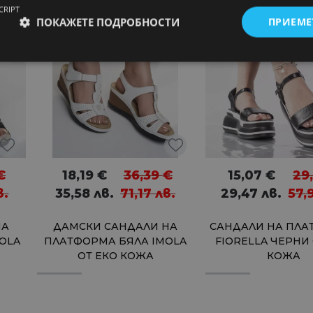
31%
50%
CRIPT
ПОКАЖЕТЕ ПОДРОБНОСТИ
ПРИЕМЕ
€
18,19
€
36,39
€
15,07
€
29
в.
35,58
лв.
71,17
лв.
29,47
лв.
57,
НА
ДАМСКИ САНДАЛИ НА
САНДАЛИ НА ПЛ
OLA
ПЛАТФОРМА БЯЛА IMOLA
FIORELLA ЧЕРНИ
ОТ ЕКО КОЖА
КОЖА