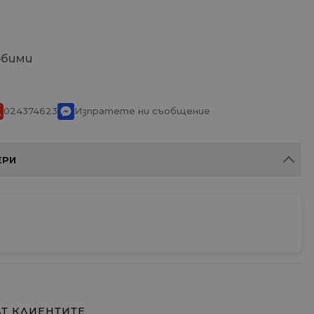
юбими
024374623
Изпратете ни съобщение
ЕРИ
АТ КЛИЕНТИТЕ