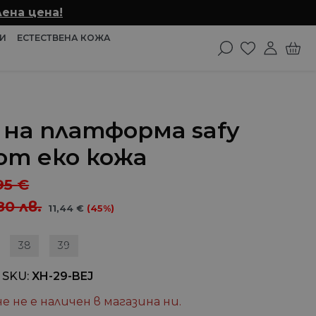
ена цена!
И
ЕСТЕСТВЕНА КОЖА
 на платформа safy
от еко кожа
95
€
80
лв.
11,44
€
(45%)
38
39
 SKU
XH-29-BEJ
е не е наличен в магазина ни.