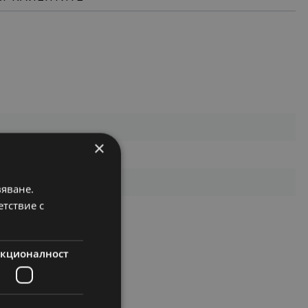
×
вяване.
етствие с
кционалност