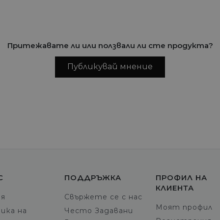
Притежавате ли или ползвали ли сте продукта?
Публикувай мнение
С
ПОДДРЪЖКА
ПРОФИЛ НА
КЛИЕНТА
ия
Свържете се с нас
Моят профил
ика на
Често Задавани