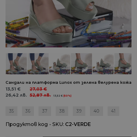
Сандали на платформа Lunox от зелена велурена кожа
13,51
€
27,03
€
26,42
лв.
52,87
лв.
13,52
€
(50%)
35
36
37
38
39
40
41
Продуктов код - SKU
C2-VERDE