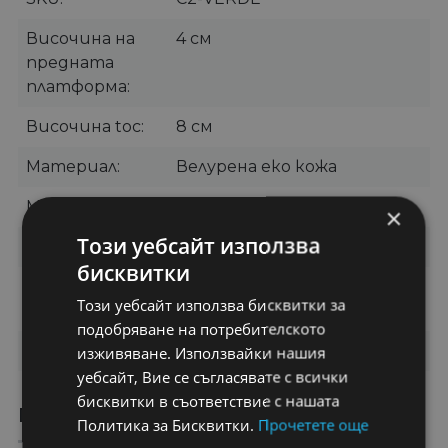
Височина на
4 см
предната
платформа
Височина toc
8 см
Материал
Велурена еко кожа
Марими
35, 36, 37, 38, 39, 40, 41
×
Този уебсайт използва
Цвят
Зелен
бисквитки
Категории
Сандали
,
Сандали на
Този уебсайт използва бисквитки за
платформа
подобряване на потребителското
Бранд
OEM
изживяване. Използвайки нашия
уебсайт, Вие се съгласявате с всички
бисквитки в съответствие с нашата
ПРЕПОРЪЧАНИ ПРОДУКТИ
Политика за Бисквитки.
Прочетете още