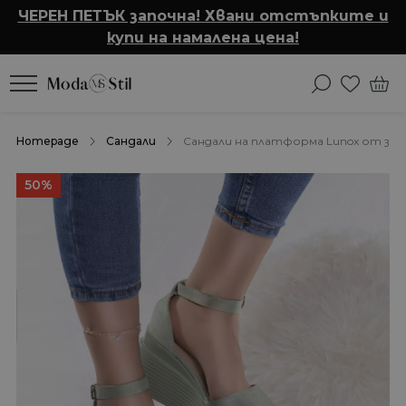
ЧЕРЕН ПЕТЪК започна! Хвани отстъпките и
купи на намалена цена!
Homepage
Сандали
Сандали на платформа Lunox от зел
50%