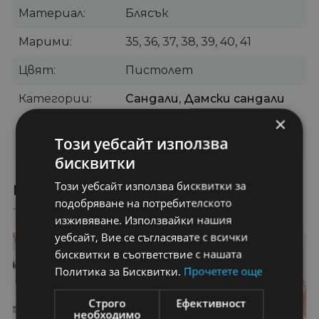
Материал
Блясък
Марими
35, 36, 37, 38, 39, 40, 41
Цвят
Пистолет
Категории
Сандали
,
Дамски сандали
без ток
×
Този уебсайт използва
Бранд
LUPAL
бисквитки
Този уебсайт използва бисквитки за
ПРЕПОРЪЧАНИ ПРОДУКТИ
подобряване на потребителското
изживяване. Използвайки нашия
уебсайт, Вие се съгласявате с всички
50%
50%
бисквитки в съответствие с нашата
Политика за Бисквитки.
Прочетете още
Строго
Ефективност
необходимо