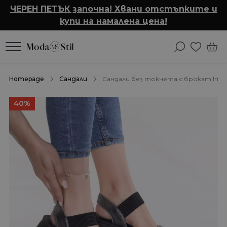
ЧЕРЕН ПЕТЪК започна! Хвани отстъпките и
купи на намалена цена!
Homepage
Сандали
Сандали без токчета с брокат Irithe
40%