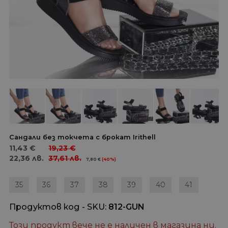
Сандали без токчета с брокат Irithell
11,43
€
19,23
€
22,36
лв.
37,61
лв.
7,80
€
(40%)
35
36
37
38
39
40
41
Продуктов код - SKU
812-GUN
Този продукт вече не е наличен в магазина ни.