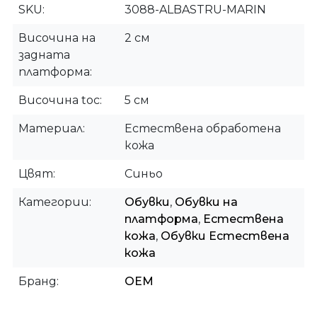
SKU
3088-ALBASTRU-MARIN
Височина на
2 см
задната
платформа
Височина toc
5 см
Материал
Естествена обработена
кожа
Цвят
Синьо
Категории
Обувки
,
Обувки на
платформа
,
Естествена
кожа
,
Обувки Естествена
кожа
Бранд
OEM