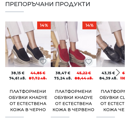
ПРЕПОРЪЧАНИ ПРОДУКТИ
14%
14%
38,15
€
44,85
€
38,47
€
45,22
€
43,15
€
60,
74,61
лв.
87,72
лв.
75,24
лв.
88,44
лв.
84,39
лв.
118,
ПЛАТФОРМЕНИ
ПЛАТФОРМЕНИ
ПЛАТФОРМ
ОБУВКИ KHADYE
ОБУВКИ KHADYE
ОБУВКИ CLA
ОТ ЕСТЕСТВЕНА
ОТ ЕСТЕСТВЕНА
ОТ ЕСТЕСТВ
КОЖА В ЧЕРНО
КОЖА В ЧЕРВЕНО
КОЖА ЧЕР