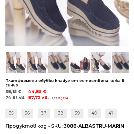
Платформени обувки khadye от естествена кожа в
синьо
38,15
€
44,85
€
74,61
лв.
87,72
лв.
6,70
€
(14%)
35
36
37
38
39
40
41
Продуктов код - SKU
3088-ALBASTRU-MARIN