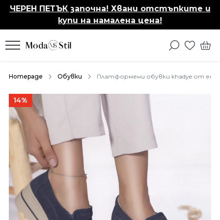
ЧЕРЕН ПЕТЪК започна! Хвани отстъпките и
купи на намалена цена!
Homepage
Обувки
Платформени обувки khadye от ест
14%