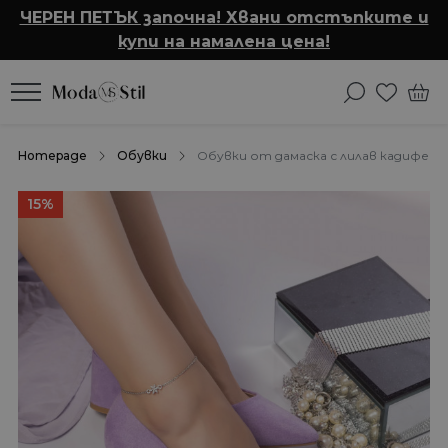
ЧЕРЕН ПЕТЪК започна! Хвани отстъпките и
купи на намалена цена!
Homepage
Обувки
Обувки от дамаска с лилав кадифен 
15%