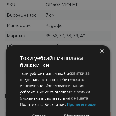
SKU
OD403-VIOLET
Височина toc
7 см
Материал
Кадифе
Марими
35, 36, 37, 38, 39, 40
Цвят
Лилав
×
Категории
Обувки
,
Обувки на
Този уебсайт използва
токчета
,
Обувки тип
бисквитки
стилет
Този уебсайт използва бисквитки за
подобряване на потребителското
Бранд
Botinelli
изживяване. Използвайки нашия
уебсайт, Вие се съгласявате с всички
ПРЕПОРЪЧАНИ ПРОДУКТИ
бисквитки в съответствие с нашата
Политика за Бисквитки.
Прочетете още
31%
21%
Строго
Ефективност