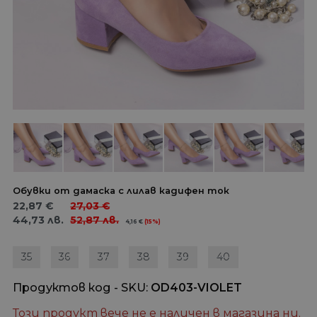
Обувки от дамаска с лилав кадифен ток
22,87
€
27,03
€
44,73
лв.
52,87
лв.
4,16
€
(15%)
35
36
37
38
39
40
Продуктов код - SKU
OD403-VIOLET
Този продукт вече не е наличен в магазина ни.