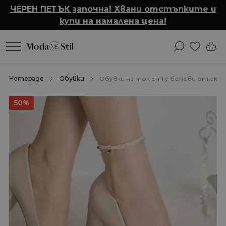
ЧЕРЕН ПЕТЪК започна! Хвани отстъпките и
купи на намалена цена!
Homepage
Обувки
Обувки на ток Emily бежови от еко 
50%