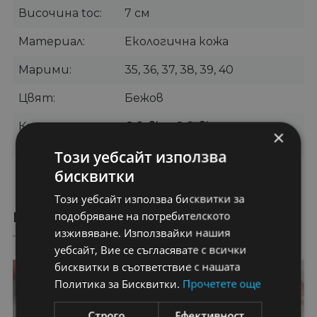
Височина toc
7 см
Материал
Екологична кожа
Марими
35, 36, 37, 38, 39, 40
Цвят
Бежов
Категории
Обувки
,
Обувки на
×
токчета
Този уебсайт използва
Бранд
CAROLIE
бисквитки
Този уебсайт използва бисквитки за
подобряване на потребителското
ПРЕПОРЪЧАНИ ПРОДУКТИ
изживяване. Използвайки нашия
уебсайт, Вие се съгласявате с всички
бисквитки в съответствие с нашата
20%
20%
Политика за Бисквитки.
Прочетете още
Строго
Ефективност