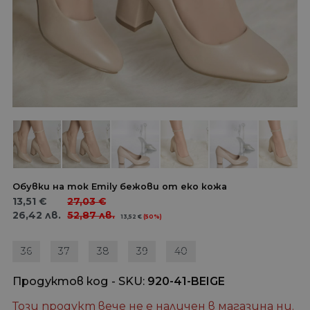
Обувки на ток Emily бежови от еко кожа
13,51
€
27,03
€
26,42
лв.
52,87
лв.
13,52
€
(50%)
36
37
38
39
40
Продуктов код - SKU
920-41-BEIGE
Този продукт вече не е наличен в магазина ни.