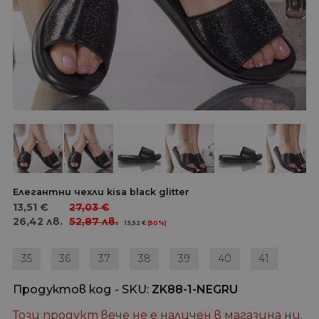
Елегантни чехли kisa black glitter
13,51
€
27,03
€
26,42
лв.
52,87
лв.
13,52
€
(50%)
35
36
37
38
39
40
41
Продуктов код - SKU
ZK88-1-NEGRU
Този продукт вече не е наличен в магазина ни.