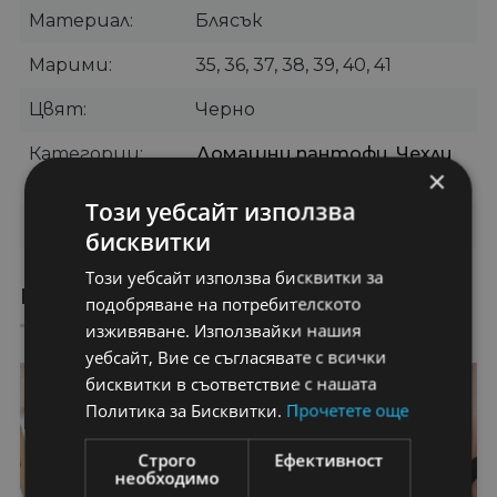
Материал
Блясък
Марими
35, 36, 37, 38, 39, 40, 41
Цвят
Черно
Категории
Домашни пантофи
,
Чехли
×
без ток
Този уебсайт използва
Бранд
ALOGO
бисквитки
Този уебсайт използва бисквитки за
ПРЕПОРЪЧАНИ ПРОДУКТИ
подобряване на потребителското
изживяване. Използвайки нашия
уебсайт, Вие се съгласявате с всички
45%
45%
бисквитки в съответствие с нашата
Политика за Бисквитки.
Прочетете още
Строго
Ефективност
необходимо