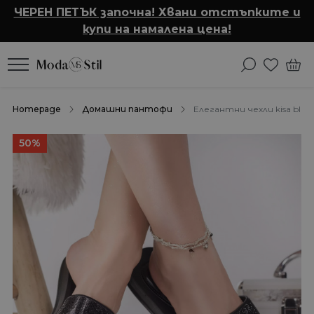
ЧЕРЕН ПЕТЪК започна! Хвани отстъпките и
купи на намалена цена!
Homepage
Домашни пантофи
Елегантни чехли kisa black 
50%