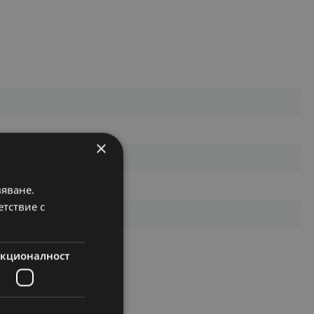
×
вяване.
етствие с
кционалност