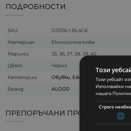
ПОДРОБНОСТИ
SKU
D2506-1-BLACK
Материал
Екологична кожа
Марими
35, 36, 37, 38, 39, 40
Цвят
Черно
Този уебса
Категории
Обувки
,
Ежедневни дамски об
Този уебсайт из
Използвайки наш
Бранд
ALOGO
нашата Политик
Строго необх
ПРЕПОРЪЧАНИ ПРОДУКТИ