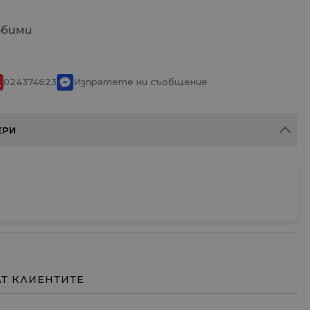
юбими
024374623
Изпратете ни съобщение
ЕРИ
АТ КЛИЕНТИТЕ