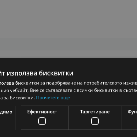
йт използва бисквитки
увки
ползва бисквитки за подобряване на потребителското изжи
ия уебсайт, Вие се съгласявате с всички бисквитки в съотв
а за Бисквитки.
Прочетете още
одимо
Ефективност
Таргетиране
Фун