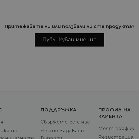
Притежавате ли или ползвали ли сте продукта?
Публикувай мнение
С
ПОДДРЪЖКА
ПРОФИЛ НА
КЛИЕНТА
ия
Свържете се с нас
Моят профил
ика на
Често Задавани
Регистрация
денциалност
Въпроси