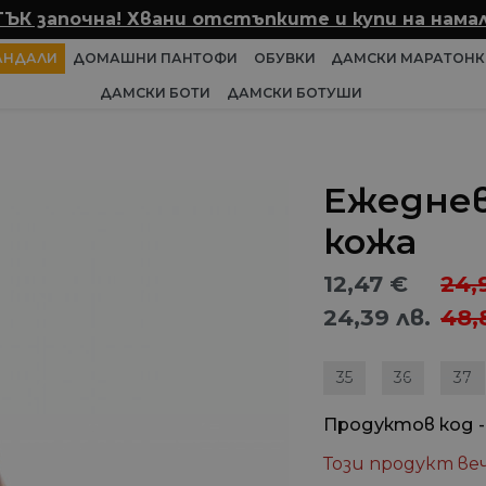
ТЪК започна! Хвани отстъпките и купи на намал
АНДАЛИ
ДОМАШНИ ПАНТОФИ
ОБУВКИ
ДАМСКИ МАРАТОНК
ДАМСКИ БОТИ
ДАМСКИ БОТУШИ
Ежеднев
кожа
12,47
€
24,
24,39
лв.
48,
35
36
37
Продуктов код -
Този продукт веч