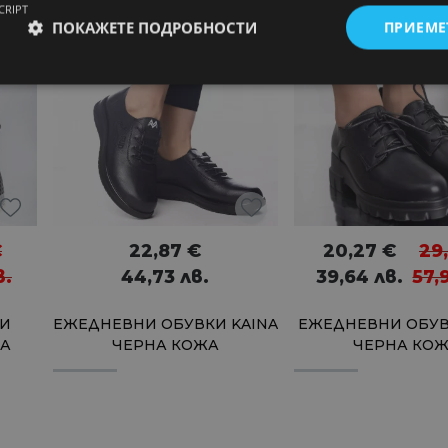
CRIPT
48%
ПОКАЖЕТЕ ПОДРОБНОСТИ
ПРИЕМЕ
€
22,87
€
20,27
€
29
в.
44,73
лв.
39,64
лв.
57,
И
ЕЖЕДНЕВНИ ОБУВКИ KAINA
ЕЖЕДНЕВНИ ОБУВ
ЖА
ЧЕРНА КОЖА
ЧЕРНА КО