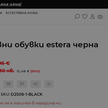
ена цена!
И
ЕСТЕСТВЕНА КОЖА
ни обувки estera черна
95
€
80
лв.
12,48
€
(50%)
38
39
40
41
 SKU
D2506-1-BLACK
е не е наличен в магазина ни.