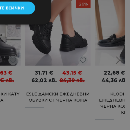
31%
26%
ТЕ ВСИЧКИ
,63
€
31,71
€
43,15
€
22,68
€
95
лв.
62,02
лв.
84,39
лв.
44,36
лв.
КИ KATY
ESLE ДАМСКИ ЕЖЕДНЕВНИ
KLODI 
ЖА
ОБУВКИ ОТ ЧЕРНА КОЖА
ЕЖЕДНЕВНИ 
ЧЕРНА КОЖА
KLO