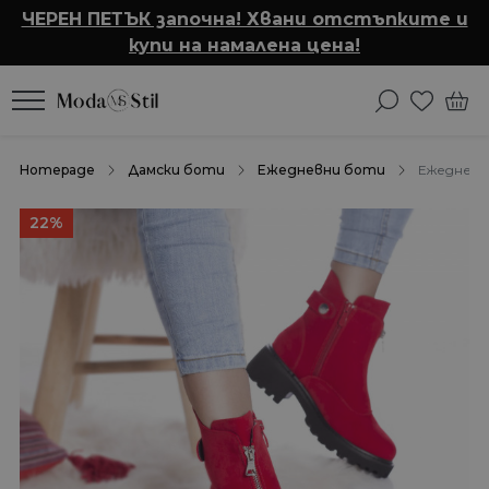
ЧЕРЕН ПЕТЪК започна! Хвани отстъпките и
купи на намалена цена!
Homepage
Дамски боти
Ежедневни боти
Ежедневн
22%