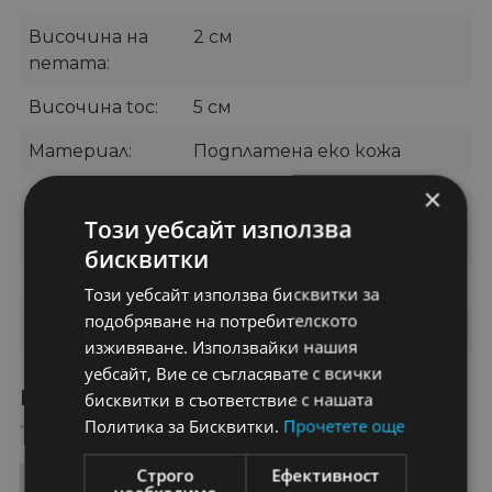
Височина на
2 см
петата
Височина toc
5 см
Материал
Подплатена еко кожа
×
Марими
35, 36, 37, 38, 39, 40, 41
Този уебсайт използва
Цвят
Червено
бисквитки
Категории
Ежедневни боти
Този уебсайт използва бисквитки за
подобряване на потребителското
Бранд
OEM
изживяване. Използвайки нашия
уебсайт, Вие се съгласявате с всички
ПРЕПОРЪЧАНИ ПРОДУКТИ
бисквитки в съответствие с нашата
Политика за Бисквитки.
Прочетете още
Строго
Ефективност
12%
29%