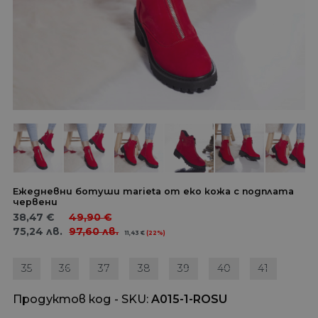
Ежедневни ботуши marieta от еко кожа с подплата
червени
38,47
€
49,90
€
75,24
лв.
97,60
лв.
11,43
€
(22%)
35
36
37
38
39
40
41
Продуктов код - SKU
A015-1-ROSU