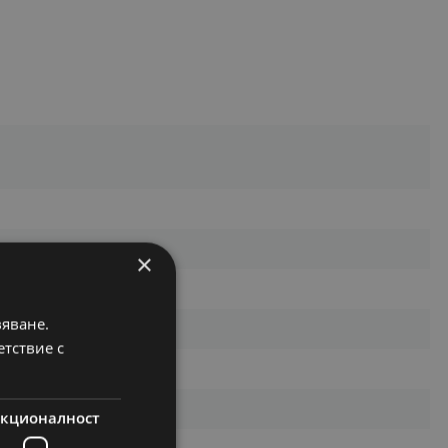
×
вяване.
етствие с
кционалност