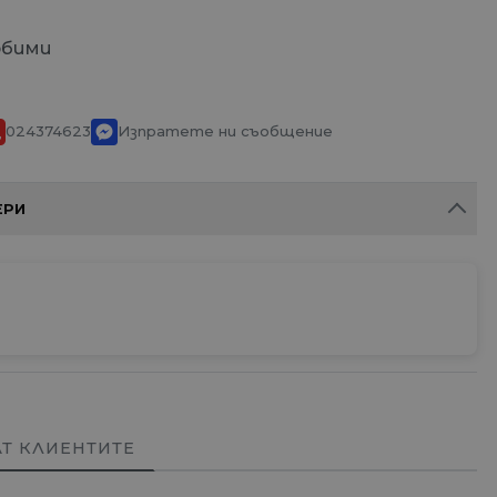
юбими
024374623
Изпратете ни съобщение
ЕРИ
АТ КЛИЕНТИТЕ