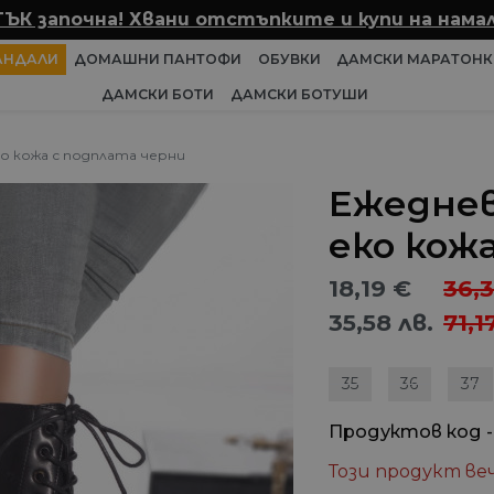
ТЪК започна! Хвани отстъпките и купи на намал
АНДАЛИ
ДОМАШНИ ПАНТОФИ
ОБУВКИ
ДАМСКИ МАРАТОНК
ДАМСКИ БОТИ
ДАМСКИ БОТУШИ
о кожа с подплата черни
Ежедне
еко кож
18,19
€
36,
35,58
лв.
71,1
35
36
37
Продуктов код -
Този продукт веч