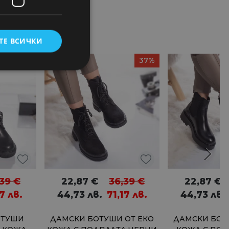
ТЕ ВСИЧКИ
50%
37%
,39
€
22,87
€
36,39
€
22,87
€
17
лв.
44,73
лв.
71,17
лв.
44,73
лв.
ОТУШИ
ДАМСКИ БОТУШИ ОТ ЕКО
ДАМСКИ БОТ