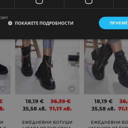
CRIPT
ПОКАЖЕТЕ ПОДРОБНОСТИ
ПРИЕМЕ
17%
50%
€
18,19
€
36,39
€
18,19
€
36
в.
35,58
лв.
71,17
лв.
35,58
лв.
71,
ШИ
ЕЖЕДНЕВНИ БОТУШИ
ЕЖЕДНЕВНИ Б