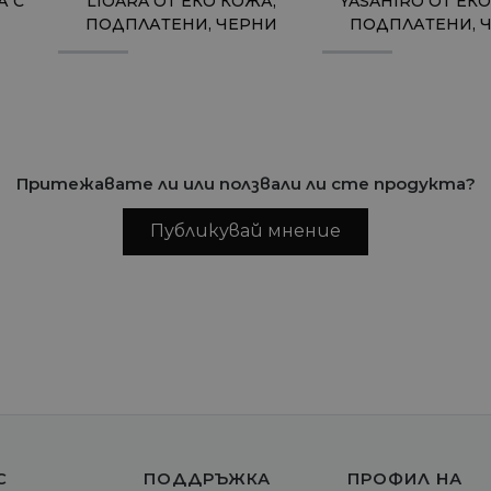
А С
LIOARA ОТ ЕКО КОЖА,
YASAHIRO ОТ ЕКО
ПОДПЛАТЕНИ, ЧЕРНИ
ПОДПЛАТЕНИ, 
Притежавате ли или ползвали ли сте продукта?
Публикувай мнение
С
ПОДДРЪЖКА
ПРОФИЛ НА