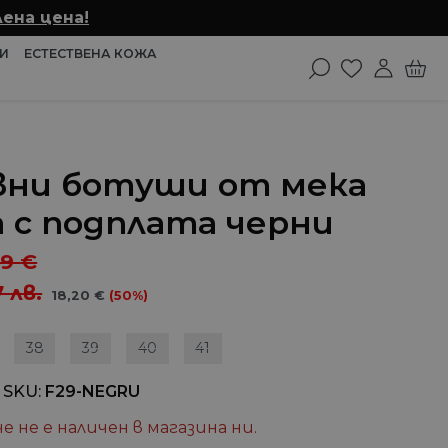
ена цена!
И
ЕСТЕСТВЕНА КОЖА
вни ботуши от мека
а с подплата черни
39
€
7
лв.
18,20
€
(50%)
38
39
40
41
 SKU
F29-NEGRU
е не е наличен в магазина ни.