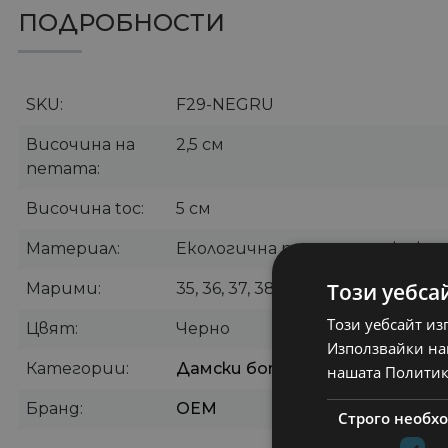
ПОДРОБНОСТИ
SKU
F29-NEGRU
Височина на
2,5 см
петата
Височина toc
5 см
Материал
Екологична подплатена кожа
Този уебса
Марими
35, 36, 37, 38, 39, 40, 41
Този уебсайт из
Цвят
Черно
Използвайки наш
Категории
Дамски боти
,
Ежедневни бот
нашата Политик
Бранд
OEM
Строго необх