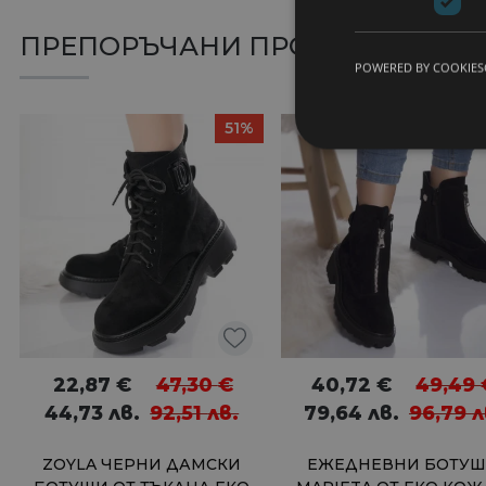
ПРЕПОРЪЧАНИ ПРОДУКТИ
POWERED BY COOKIES
51%
22,87
€
47,30
€
40,72
€
49,49
44,73
лв.
92,51
лв.
79,64
лв.
96,79
л
ZOYLA ЧЕРНИ ДАМСКИ
ЕЖЕДНЕВНИ БОТУ