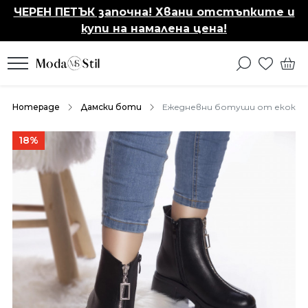
ЧЕРЕН ПЕТЪК започна! Хвани отстъпките и
купи на намалена цена!
Homepage
Дамски боти
Ежедневни ботуши от екокожа
18%