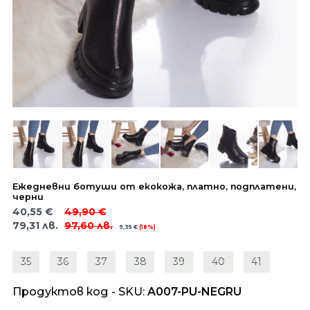
Ежедневни ботуши от екокожа, платно, подплатени,
черни
40,55
€
49,90
€
79,31
лв.
97,60
лв.
9,35
€
(18%)
35
36
37
38
39
40
41
Продуктов код - SKU
A007-PU-NEGRU