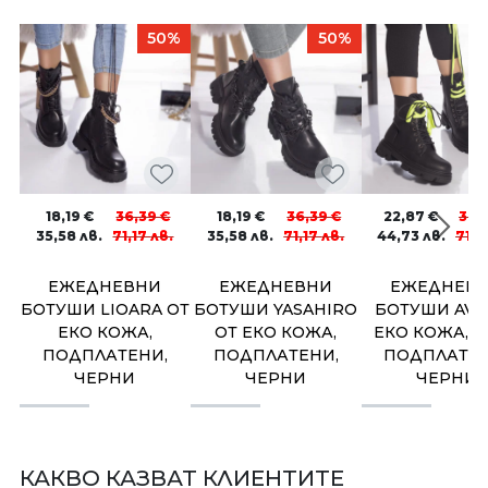
50%
50%
18,19
€
36,39
€
18,19
€
36,39
€
22,87
€
36,
35,58
лв.
71,17
лв.
35,58
лв.
71,17
лв.
44,73
лв.
71,1
ЕЖЕДНЕВНИ
ЕЖЕДНЕВНИ
ЕЖЕДНЕВ
БОТУШИ LIOARA ОТ
БОТУШИ YASAHIRO
БОТУШИ AVIA
ЕКО КОЖА,
ОТ ЕКО КОЖА,
ЕКО КОЖА, Л
ПОДПЛАТЕНИ,
ПОДПЛАТЕНИ,
ПОДПЛАТЕН
ЧЕРНИ
ЧЕРНИ
ЧЕРНИ
КАКВО КАЗВАТ КЛИЕНТИТЕ