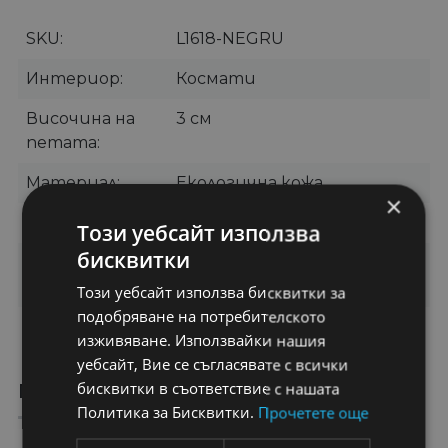
SKU
L1618-NEGRU
Интериор
Космати
Височина на
3 см
петата
Материал
Екологична кожа
×
Цвят
Черно
Този уебсайт използва
бисквитки
Категории
Дамски боти
,
Боти без
ток
,
Ежедневни боти
Този уебсайт използва бисквитки за
подобряване на потребителското
Бранд
GGM
изживяване. Използвайки нашия
уебсайт, Вие се съгласявате с всички
бисквитки в съответствие с нашата
ПРЕПОРЪЧАНИ ПРОДУКТИ
Политика за Бисквитки.
Прочетете още