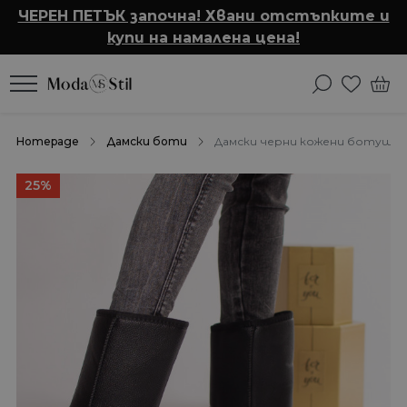
ЧЕРЕН ПЕТЪК започна! Хвани отстъпките и
купи на намалена цена!
Homepage
Дамски боти
Дамски черни кожени ботуши k
25%