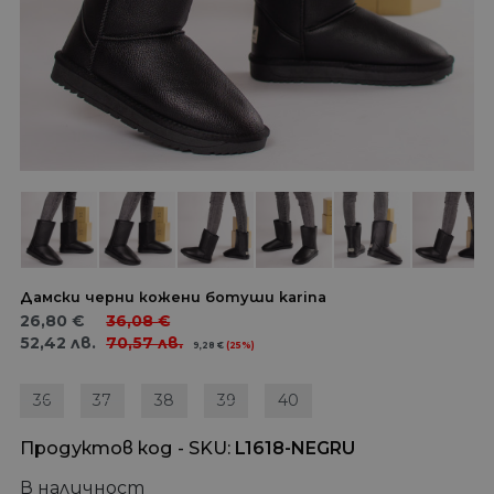
Дамски черни кожени ботуши karina
26,80
€
36,08
€
52,42
лв.
70,57
лв.
9,28
€
(25%)
36
37
38
39
40
Продуктов код - SKU
L1618-NEGRU
В наличност