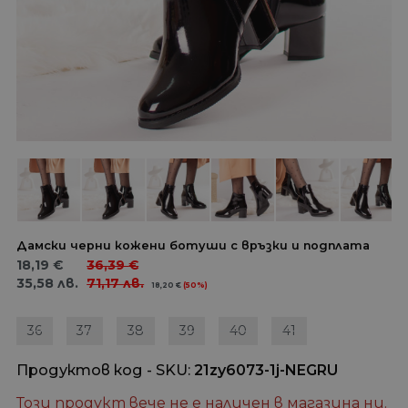
Дамски черни кожени ботуши с връзки и подплата
18,19
€
36,39
€
35,58
лв.
71,17
лв.
18,20
€
(50%)
36
37
38
39
40
41
Продуктов код - SKU
21zy6073-1j-NEGRU
Този продукт вече не е наличен в магазина ни.