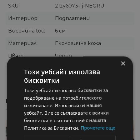
SKU
21zy6073-1j-NEGRU
Интериор
Подплатени
Височина toc
6 см
Материал
Екологична кожа
Цвят
Черно
×
Категории
Дамски боти
,
Боти на ток
Този уебсайт използва
бисквитки
Бранд
Lstar
Този уебсайт използва бисквитки за
подобряване на потребителското
ПРЕПОРЪЧАНИ ПРОДУКТИ
изживяване. Използвайки нашия
уебсайт, Вие се съгласявате с всички
бисквитки в съответствие с нашата
35%
29%
Политика за Бисквитки.
Прочетете още