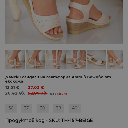
Дамски сандали на платформа Aram в бежово от
екокожа
13,51
€
27,03
€
26,42
лв.
52,87
лв.
13,52
€
(50%)
36
37
38
39
40
Продуктов код - SKU
TH-157-BEIGE