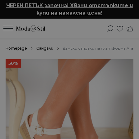
ЧЕРЕН ПЕТЪК започна! Хвани отстъпките и
купи на намалена цена!
Homepage
Сандали
Дамски сандали на платформа Aram
50%