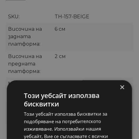
SKU
TH-157-BEIGE
Височина на
6 см
задната
платформа
Височина на
2 см
предната
платформа
Материал
Екологична кожа
×
Този уебсайт използва
Цвят
Бежов
бисквитки
Категории
Сандали
,
Сандали на
Този уебсайт използва бисквитки за
платформа
подобряване на потребителското
изживяване. Използвайки нашия
Бранд
Botinelli
уебсайт, Вие се съгласявате с всички