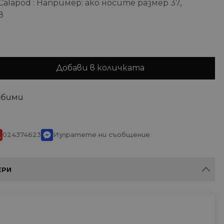
Calapod
Например: ако носите размер 37,
8
Добави в количката
юбими
024374623
Изпратете ни съобщение
ЕРИ