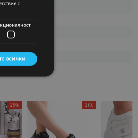
етствие с
кционалност
ТЕ ВСИЧКИ
25%
21%