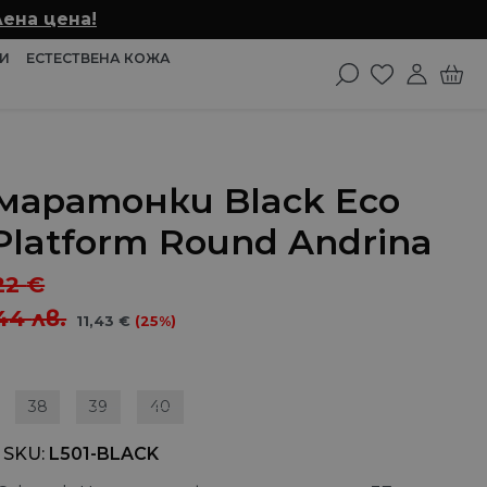
ена цена!
И
ЕСТЕСТВЕНА КОЖА
маратонки Black Eco
Platform Round Andrina
22
€
,44
лв.
11,43
€
(25%)
38
39
40
 SKU
L501-BLACK