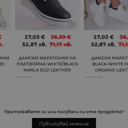
€
27,03
€
36,39
€
27,03
€
36
в.
52,87
лв.
71,17
лв.
52,87
лв.
71,
ОНКИ
ДАМСКИ МАРАТОНКИ НА
ДАМСКИ МАРА
EI
ПЛАТФОРМА WHITE/BLACK
BLACK-WHITE 
MARLA ECO LEATHER
ORGANIC LEA
Притежавате ли или ползвали ли сте продукта?
Публикувай мнение