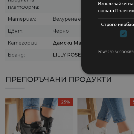
Използвайки наш
платформа
нашата Политик
Материал
Велурена еко кожа
Строго необх
Цвят
Черно
Категории
Дамски Маратонки
,
Дамски С
POWERED BY COOKIES
Бранд
LILLY ROSE
ПРЕПОРЪЧАНИ ПРОДУКТИ
25%