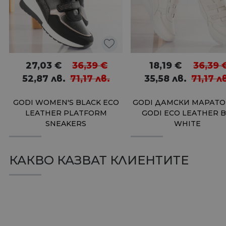
27,03
€
36,39
€
18,19
€
36,39
52,87
лв.
71,17
лв.
35,58
лв.
71,17
л
GODI WOMEN'S BLACK ECO
GODI ДАМСКИ МАРАТ
LEATHER PLATFORM
GODI ECO LEATHER B
SNEAKERS
WHITE
КАКВО КАЗВАТ КЛИЕНТИТЕ