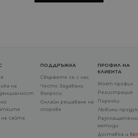
С
ПОДДРЪЖКА
ПРОФИЛ НА
КЛИЕНТА
ия
Свържете се с нас
Моят профил
ика на
Често Задавани
Регистрация
денциалност
Въпроси
Поръчки
но
Онлайн решаване на
итките
спорове
Любими проду
 на сайта
Разплащателн
методи
Доставка и вр