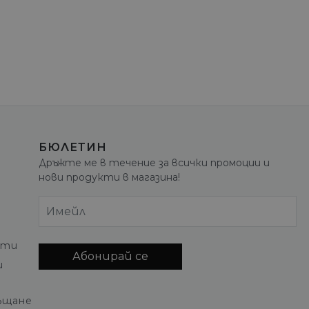
БЮЛЕТИН
Дръжте ме в течение за всички промоции и
нови продукти в магазина!
Имейл
кти
Абонирай се
и
ъщане