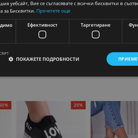
ия уебсайт, Вие се съгласявате с всички бисквитки в съотв
а за Бисквитки.
Прочетете още
одимо
Ефективност
Таргетиране
Фун
никърси
CRIPT
ПОКАЖЕТЕ ПОДРОБНОСТИ
ПРИЕМЕ
50%
25%