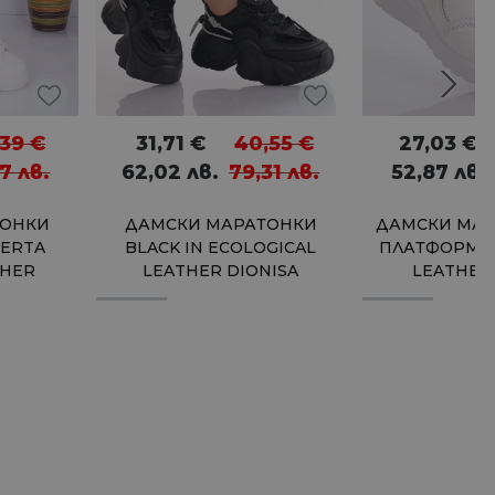
,39
€
31,71
€
40,55
€
27,03
€
17
лв.
62,02
лв.
79,31
лв.
52,87
лв.
ТОНКИ
ДАМСКИ МАРАТОНКИ
ДАМСКИ МАР
HERTA
BLACK IN ECOLOGICAL
ПЛАТФОРМА 
THER
LEATHER DIONISA
LEATHER