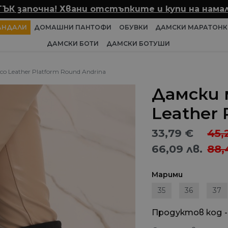
ТЪК започна! Хвани отстъпките и купи на намал
АНДАЛИ
ДОМАШНИ ПАНТОФИ
ОБУВКИ
ДАМСКИ МАРАТОНК
ДАМСКИ БОТИ
ДАМСКИ БОТУШИ
o Leather Platform Round Andrina
Дамски 
Leather 
33,79
€
45,
66,09
лв.
88
Марими
35
36
37
Продуктов код -