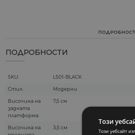
ПОДРОБНОС
ПОДРОБНОСТИ
SKU
L501-BLACK
Стил
Модерни
Височина на
7,5 см
задната
платформа
Този уебса
Височина на
3,5 см
Този уебсайт из
предната