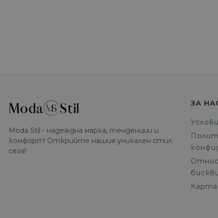
ЗА НА
Услов
Moda Stil - надеждна марка, тенденции и
Полит
комфорт! Открийте нашия уникален стил
конфи
сега!
Относ
бискв
Карта