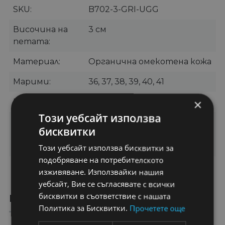
SKU
B702-3-GRI-UGG
Височина на
3 см
петата
Материал
Органична омекотена кожа
Марими
36, 37, 38, 39, 40, 41
×
Цвят
Сив
Този уебсайт използва
Категории
Дамски боти
,
Боти без
бисквитки
ток
,
Къси боти
,
Ежедневни
боти
Този уебсайт използва бисквитки за
подобряване на потребителското
Бранд
OEM
изживяване. Използвайки нашия
уебсайт, Вие се съгласявате с всички
бисквитки в съответствие с нашата
ПРЕПОРЪЧАНИ ПРОДУКТИ
Политика за Бисквитки.
Прочетете още