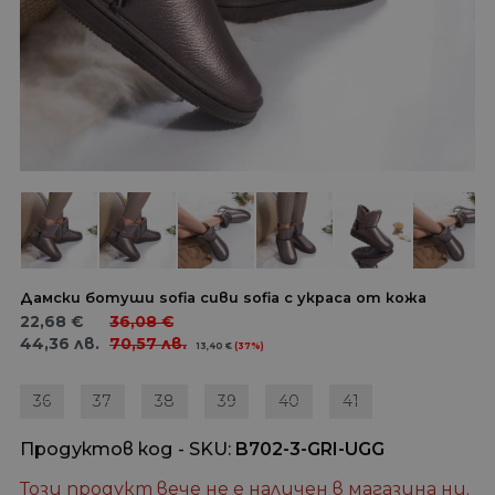
Дамски ботуши sofia сиви sofia с украса от кожа
22,68
€
36,08
€
44,36
лв.
70,57
лв.
13,40
€
(37%)
36
37
38
39
40
41
Продуктов код - SKU
B702-3-GRI-UGG
Този продукт вече не е наличен в магазина ни.