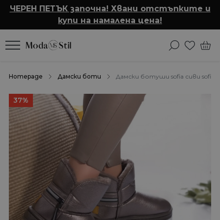
ЧЕРЕН ПЕТЪК започна! Хвани отстъпките и
купи на намалена цена!
Homepage
Дамски боти
Дамски ботуши sofia сиви sofia 
37%