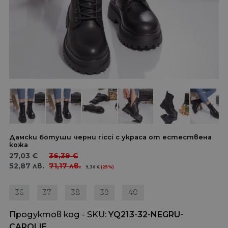
Дамски ботуши черни ricci с украса от естествена
кожа
27,03
€
36,39
€
52,87
лв.
71,17
лв.
9,36
€
(25%)
36
37
38
39
40
Продуктов код - SKU
YQ213-32-NEGRU-
CAROLIE