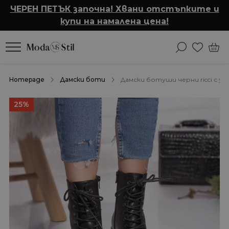
ЧЕРЕН ПЕТЪК започна! Хвани отстъпките и
купи на намалена цена!
Homepage
Дамски боти
Дамски ботуши черни ricci с у
25%