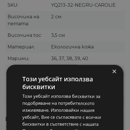
SKU
YQ213-32-NEGRU-CAROLIE
Височина на
2 см
петата
Височина toc
3,5 см
Материал
Екологична кожа
Марими
36, 37, 38, 39, 40
×
Цвят
Черно
Този уебсайт използва
Категории
Дамски боти
,
Ежедневни
бисквитки
боти
Този уебсайт използва бисквитки за
Бранд
CAROLIE
подобряване на потребителското
изживяване. Използвайки нашия
уебсайт, Вие се съгласявате с всички
ПРЕПОРЪЧАНИ ПРОДУКТИ
бисквитки в съответствие с нашата