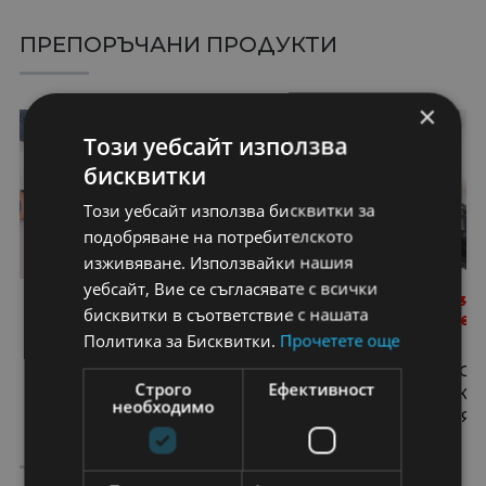
ПРЕПОРЪЧАНИ ПРОДУКТИ
×
50%
25%
Този уебсайт използва
бисквитки
Този уебсайт използва бисквитки за
подобряване на потребителското
изживяване. Използвайки нашия
уебсайт, Вие се съгласявате с всички
18,19
€
36,39
€
27,03
€
36,39
€
24,95
€
33,
бисквитки в съответствие с нашата
35,58
лв.
71,17
лв.
52,87
лв.
71,17
лв.
48,80
лв.
66,
Политика за Бисквитки.
Прочетете още
ДАМСКИ БОТУШИ
ДАМСКИ БОТУШИ
ДАМСКИ БО
Строго
Ефективност
ОТ ЧЕРНА КОЖА,
ОТ ЧЕРНА КОЖА С
ОТ ЧЕРНА КО
необходимо
УКРАСЕНИ С
ЧЕРНА КОЖЕНА
ТАПИЦЕРИЯ 
БАЛСАМ
ТАПИЦЕРИЯ