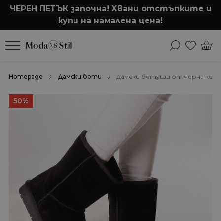
ЧЕРЕН ПЕТЪК започна! Хвани отстъпките и
купи на намалена цена!
Homepage
Дамски боти
Дамски ботуши от черна кожа
50%