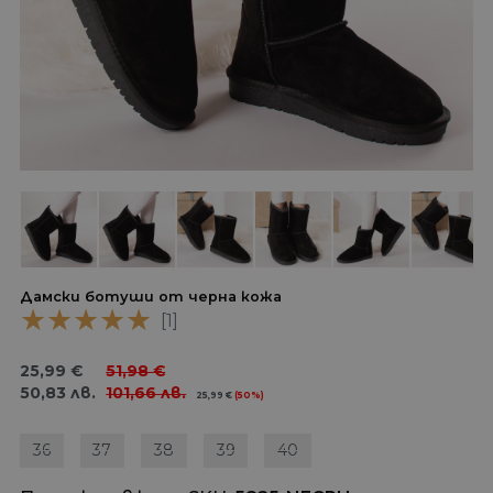
Дамски ботуши от черна кожа
[1]
25,99
€
51,98
€
50,83
лв.
101,66
лв.
25,99
€
(50%)
36
37
38
39
40