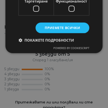
Таргетиране
Функционалност
КАКВО КАЗВАТ КЛИЕНТИТЕ
ПРИЕМЕТЕ ВСИЧКИ
ПОКАЖЕТЕ ПОДРОБНОСТИ
POWERED BY COOKIESCRIPT
5 звезди от 5
Според 1 гласуване/ия
5 звезди
100%
4 звезди
0%
3 звезди
0%
2 звезди
0%
1 звезда
0%
Притежавате ли или ползвали ли сте
продукта?