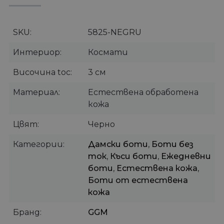
SKU
5825-NEGRU
Интериор
Космати
Височина toc
3 см
Материал
Естествена обработена
кожа
Цвят
Черно
Категории
Дамски боти
,
Боти без
ток
,
Къси боти
,
Ежедневни
боти
,
Естествена кожа
,
Боти от естествена
кожа
Бранд
GGM