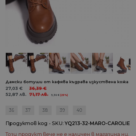
Дамски ботуши от кафява къдрава изкуствена кожа
27,03
€
36,39
€
52,87
лв.
71,17
лв.
9,36
€
(25%)
36
37
38
39
40
Продуктов код - SKU
YQ213-32-MARO-CAROLIE
Този продукт вече не е наличен в магазина ни.