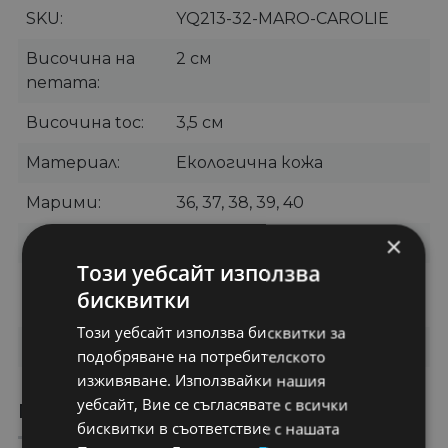
SKU
YQ213-32-MARO-CAROLIE
Височина на
2 см
петата
Височина toc
3,5 см
Материал
Екологична кожа
Марими
36, 37, 38, 39, 40
×
Цвят
Кафяво
Този уебсайт използва
Категории
Дамски боти
,
Ежедневни
бисквитки
боти
Този уебсайт използва бисквитки за
Бранд
CAROLIE
подобряване на потребителското
изживяване. Използвайки нашия
уебсайт, Вие се съгласявате с всички
ПРЕПОРЪЧАНИ ПРОДУКТИ
бисквитки в съответствие с нашата