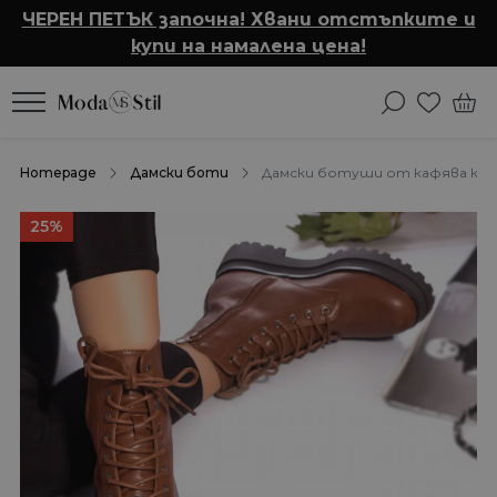
ЧЕРЕН ПЕТЪК започна! Хвани отстъпките и
купи на намалена цена!
Homepage
Дамски боти
Дамски ботуши от кафява къд
25%