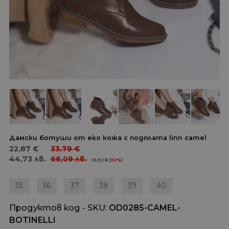
Дамски ботуши от еко кожа с подплата linn camel
22,87
€
33,79
€
44,73
лв.
66,09
лв.
10,92
€
(32%)
35
36
37
38
39
40
Продуктов код - SKU
OD0285-CAMEL-
BOTINELLI