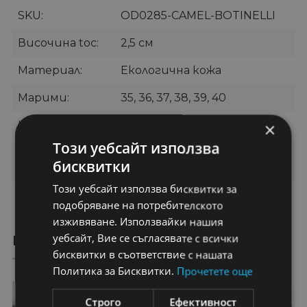
SKU
OD0285-CAMEL-BOTINELLI
Височина toc
2,5 см
Материал
Екологична кожа
Марими
35, 36, 37, 38, 39, 40
Цвят
Кафяво
×
Този уебсайт използва
Категории
Дамски боти
,
Къси боти
,
бисквитки
Ежедневни боти
Този уебсайт използва бисквитки за
Бранд
Botinelli
подобряване на потребителското
изживяване. Използвайки нашия
уебсайт, Вие се съгласявате с всички
ПРЕПОРЪЧАНИ ПРОДУКТИ
бисквитки в съответствие с нашата
Политика за Бисквитки.
Прочетете още
55%
50%
Строго
Ефективност