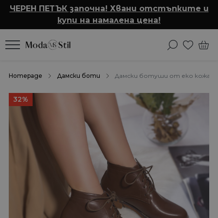
ЧЕРЕН ПЕТЪК започна! Хвани отстъпките и
купи на намалена цена!
Homepage
Дамски боти
Дамски ботуши от еко кожа с п
32%