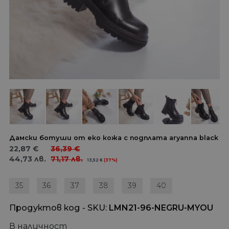
Дамски ботуши от еко кожа с подплата aryanna black
22,87
€
36,39
€
44,73
лв.
71,17
лв.
13,52
€
(37%)
35
36
37
38
39
40
Продуктов код - SKU
LMN21-96-NEGRU-MYOU
В наличност