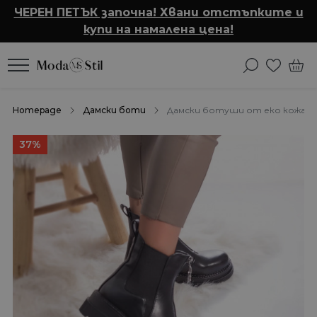
ЧЕРЕН ПЕТЪК започна! Хвани отстъпките и
купи на намалена цена!
Homepage
Дамски боти
Дамски ботуши от еко кожа с п
37%