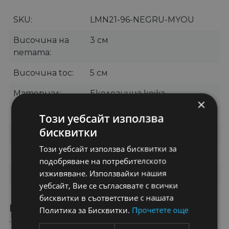
SKU
LMN21-96-NEGRU-MYOU
Височина на
3 см
петата
Височина toc
5 см
Материал
Екологична кожа
×
Марими
35, 36, 37, 38, 39, 40
Този уебсайт използва
бисквитки
Цвят
Черно
Този уебсайт използва бисквитки за
Категории
Дамски боти
подобряване на потребителското
изживяване. Използвайки нашия
Бранд
MYOU
уебсайт, Вие се съгласявате с всички
бисквитки в съответствие с нашата
ПРЕПОРЪЧАНИ ПРОДУКТИ
Политика за Бисквитки.
Прочетете още