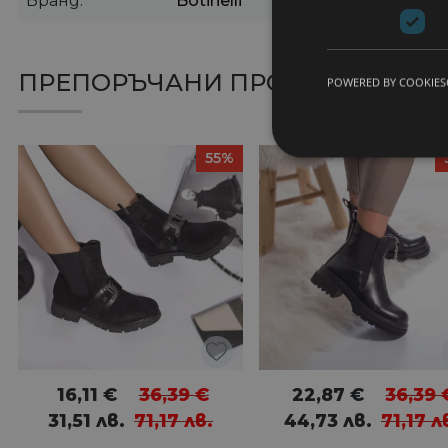
Бранд
Botinelli
ПРЕПОРЪЧАНИ ПРОДУКТИ
POWERED BY COOKIES
55%
16,11
€
36,39
€
22,87
€
36,39
31,51
лв.
71,17
лв.
44,73
лв.
71,17
л