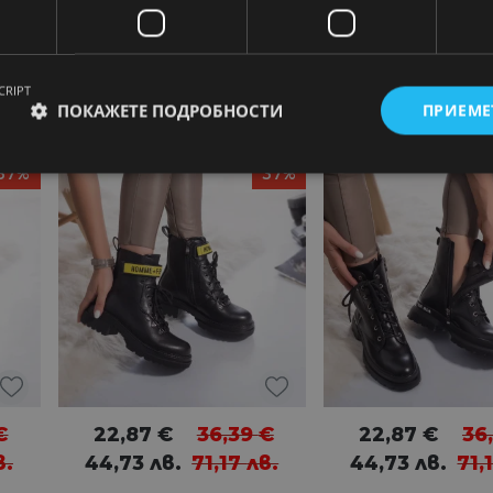
CRIPT
ПОКАЖЕТЕ ПОДРОБНОСТИ
ПРИЕМЕ
37%
37%
€
22,87
€
36,39
€
22,87
€
36
в.
44,73
лв.
71,17
лв.
44,73
лв.
71,