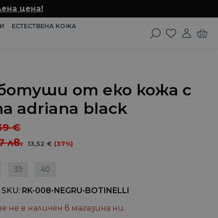
ена цена!
И
ЕСТЕСТВЕНА КОЖА
ботуши от еко кожа с
 adriana black
39
€
17
лв.
13,52
€
(37%)
39
40
 SKU
RK-008-NEGRU-BOTINELLI
е не е наличен в магазина ни.