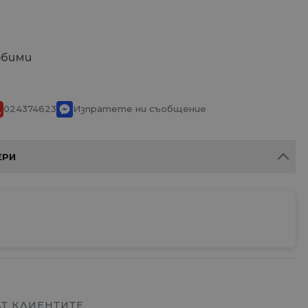
юбими
024374623
Изпратете ни съобщение
ЕРИ
АТ КЛИЕНТИТЕ