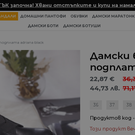
ТЪК започна! Хвани отстъпките и купи на намал
АНДАЛИ
ДОМАШНИ ПАНТОФИ
ОБУВКИ
ДАМСКИ МАРАТОНК
ДАМСКИ БОТИ
ДАМСКИ БОТУШИ
одплата adriana black
Дамски 
подплата
22,87
€
36,
44,73
лв.
71,
36
37
38
Продуктов код -
Този продукт веч