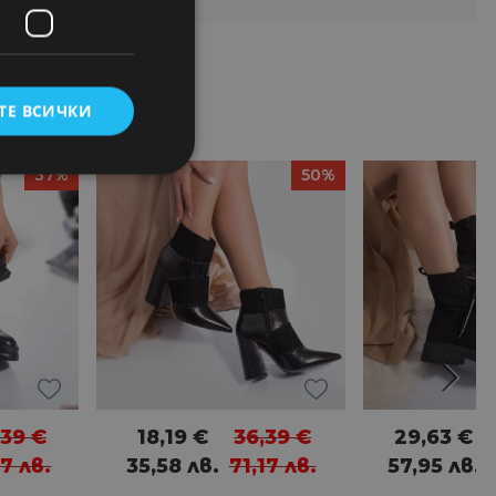
ТЕ ВСИЧКИ
37%
50%
,39
€
18,19
€
36,39
€
29,63
€
17
лв.
35,58
лв.
71,17
лв.
57,95
лв.