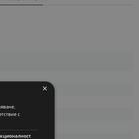
×
вяване.
етствие с
кционалност