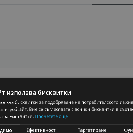
йт използва бисквитки
ползва бисквитки за подобряване на потребителското изжи
ия уебсайт, Вие се съгласявате с всички бисквитки в съотв
а за Бисквитки.
Прочетете още
и
одимо
Ефективност
Таргетиране
Фун