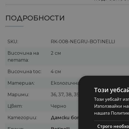
ПОДРОБНОСТИ
SKU
RK-008-NEGRU-BOTINELLI
Височина на
2 см
петата
Височина toc
4 см
Материал
Екологична кожа
Този уебса
Марими
36, 37, 38, 39, 40
Този уебсайт из
Използвайки наш
Цвят
Черно
нашата Политик
Категории
Дамски боти
,
Ежедневни бот
Строго необх