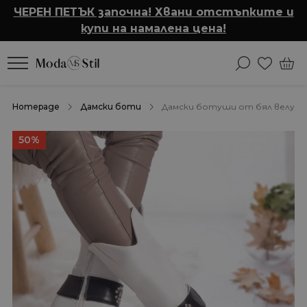
ЧЕРЕН ПЕТЪК започна! Хвани отстъпките и
купи на намалена цена!
Homepage
Дамски боти
Дамски ботуши от бял велур s
50%