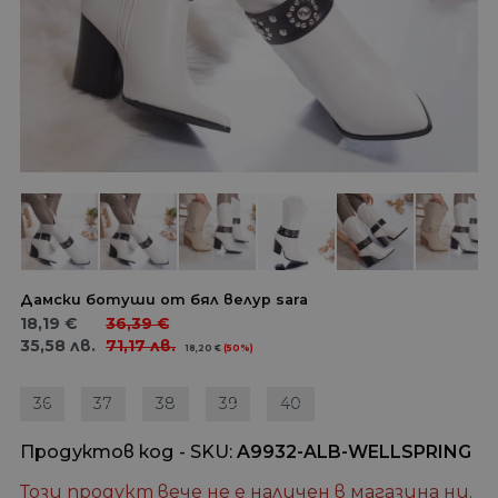
Дамски ботуши от бял велур sara
18,19
€
36,39
€
35,58
лв.
71,17
лв.
18,20
€
(50%)
36
37
38
39
40
Продуктов код - SKU
A9932-ALB-WELLSPRING
Този продукт вече не е наличен в магазина ни.