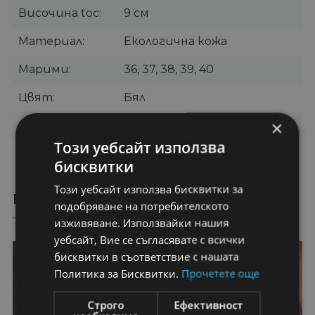
Височина toc
9 см
Материал
Екологична кожа
Марими
36, 37, 38, 39, 40
Цвят
Бял
×
Категории
Дамски боти
,
Боти на ток
Този уебсайт използва
Бранд
WELLSPRING
бисквитки
Този уебсайт използва бисквитки за
ПРЕПОРЪЧАНИ ПРОДУКТИ
подобряване на потребителското
изживяване. Използвайки нашия
уебсайт, Вие се съгласявате с всички
32%
29%
бисквитки в съответствие с нашата
Политика за Бисквитки.
Прочетете още
Строго
Ефективност