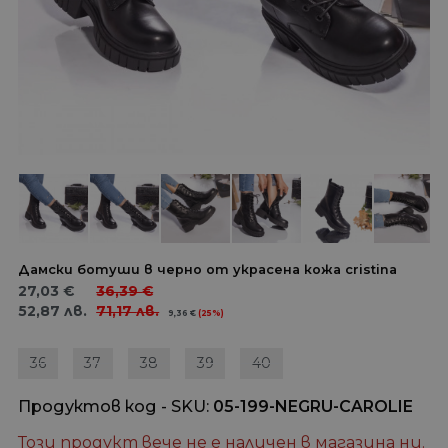
Дамски ботуши в черно от украсена кожа cristina
27,03
€
36,39
€
52,87
лв.
71,17
лв.
9,36
€
(25%)
36
37
38
39
40
Продуктов код - SKU
05-199-NEGRU-CAROLIE
Този продукт вече не е наличен в магазина ни.