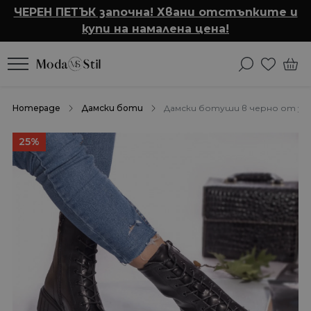
ЧЕРЕН ПЕТЪК започна! Хвани отстъпките и
купи на намалена цена!
Homepage
Дамски боти
Дамски ботуши в черно от укра
25%