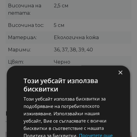
Височина на
2,5 см
петата
Височина toc
5 см
Материал
Екологична кожа
Марими
36, 37, 38, 39, 40
Цвят
Черно
×
Категории
Дамски боти
,
Ежедневни
Този уебсайт използва
боти
бисквитки
Бранд
CAROLIE
Този уебсайт използва бисквитки за
подобряване на потребителското
ПРЕПОРЪЧАНИ ПРОДУКТИ
изживяване. Използвайки нашия
уебсайт, Вие се съгласявате с всички
бисквитки в съответствие с нашата
Политика за Бисквитки.
Прочетете още
16%
50%