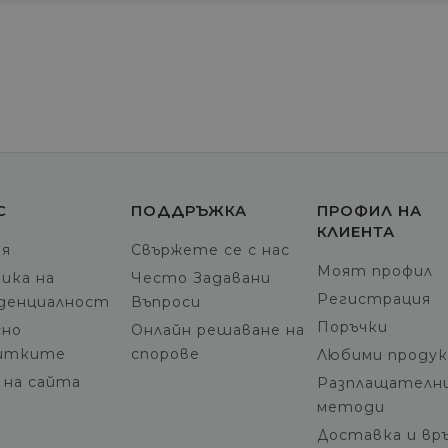
С
ПОДДРЪЖКА
ПРОФИЛ НА
КЛИЕНТА
ия
Свържете се с нас
Моят профил
ика на
Често Задавани
Регистрация
денциалност
Въпроси
Поръчки
но
Онлайн решаване на
итките
спорове
Любими проду
 на сайта
Разплащателн
методи
Доставка и вр