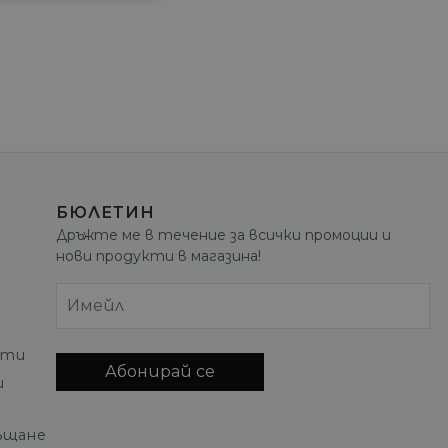
БЮЛЕТИН
Дръжте ме в течение за всички промоции и
нови продукти в магазина!
Имейл
кти
Абонирай се
и
ъщане