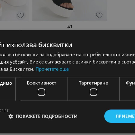
41
чехли с
Dejota Черни дамски чехли с
 органична
платформа от органична кожа
йт използва бисквитки
17,15
€
33,79
€
ползва бисквитки за подобряване на потребителското изжи
3,79
€
33,54
лв.
66,09
лв.
ия уебсайт, Вие се съгласявате с всички бисквитки в съотв
,09
лв.
а за Бисквитки.
Прочетете още
одимо
Ефективност
Таргетиране
Фун
CRIPT
ПОКАЖЕТЕ ПОДРОБНОСТИ
ПРИЕМЕ