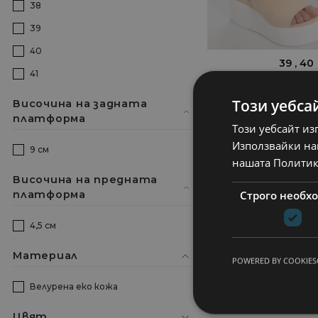
38
39
40
39
40
41
Dejota Дамски 
платформа Бежова
Този уебса
Височина на задната
кожа
платформа
Този уебсайт из
22,87
€
3
Използвайки наш
9 см
44,73
лв.
66
нашата Политик
Височина на предната
Строго необх
платформа
4,5 см
Материал
POWERED BY COOKIES
Велурена еко кожа
Цвят