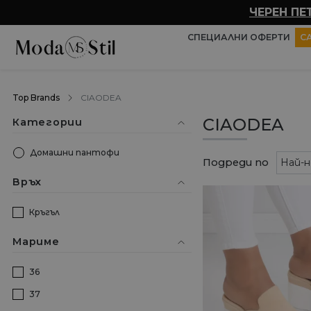
ЧЕРЕН ПЕ
СПЕЦИАЛНИ ОФЕРТИ
С
Top Brands
CIAODEA
CIAODEA
Категории
Домашни пантофи
Подреди по
Връх
Кръгъл
Мариме
36
37