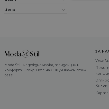
Цена
ЗА НА
Услов
Moda Stil - надеждна марка, тенденции и
Полит
комфорт! Открийте нашия уникален стил
конфи
сега!
Относ
бискв
Карта