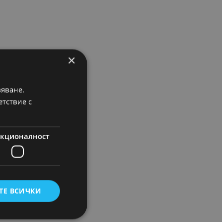
×
вяване.
етствие с
кционалност
ТЕ ВСИЧКИ